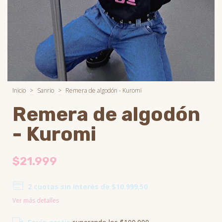
Inicio
>
Sanrio
>
Remera de algodón - Kuromi
Remera de algodón
- Kuromi
$21.999
2
cuotas sin interés de
$10.999,50
Ver más detalles