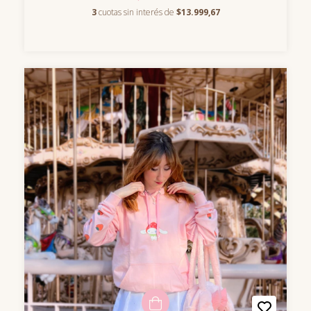
3
cuotas sin interés de
$13.999,67