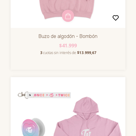
Buzo de algodón - Bombón
$41.999
3
cuotas sin interés de
$13.999,67