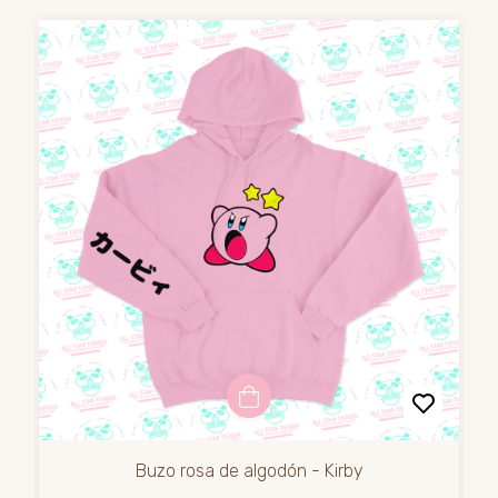
Buzo rosa de algodón - Kirby