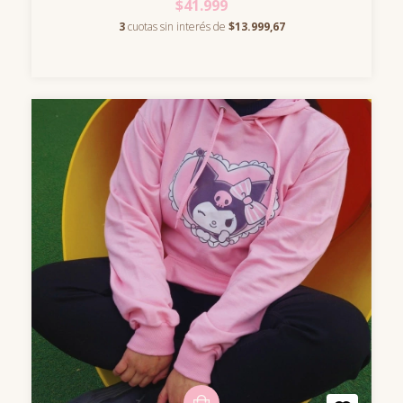
$41.999
3
cuotas sin interés de
$13.999,67