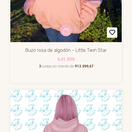
Buzo rosa de algodón - Little Twin Star
$41.999
3
cuotas sin interés de
$13.999,67