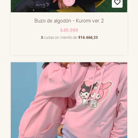
Buzo de algodón - Kuromi ver. 2
$49.999
3
cuotas sin interés de
$16.666,33