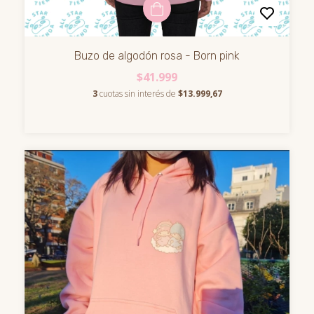
Buzo de algodón rosa - Born pink
$41.999
3
cuotas sin interés de
$13.999,67