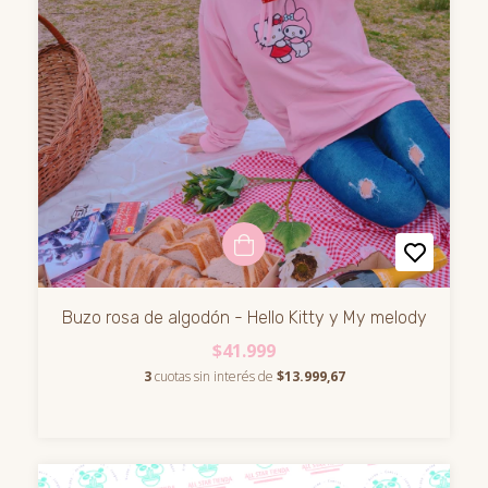
Buzo rosa de algodón - Hello Kitty y My melody
$41.999
3
cuotas sin interés de
$13.999,67