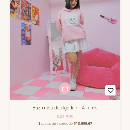
Buzo rosa de algodon - Artemis
$41.999
3
cuotas sin interés de
$13.999,67