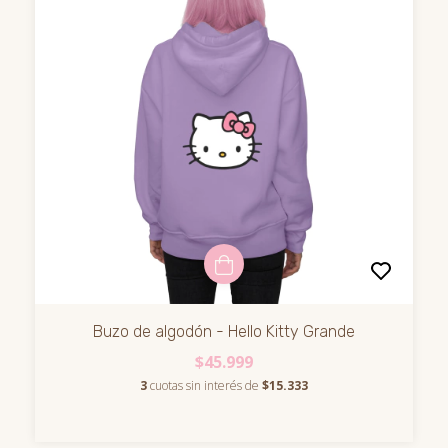
Buzo de algodón - Hello Kitty Grande
$45.999
3
cuotas sin interés de
$15.333