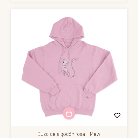
Buzo de algodón rosa - Mew