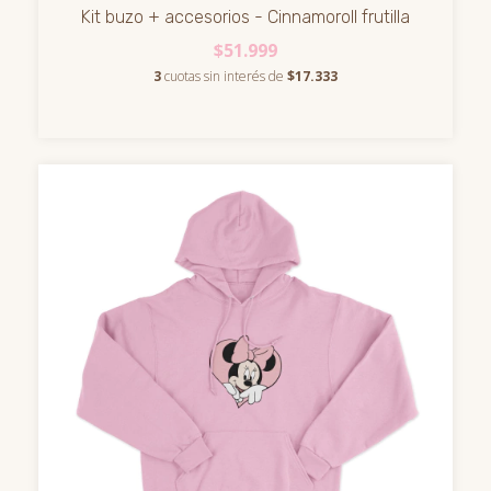
Kit buzo + accesorios - Cinnamoroll frutilla
$51.999
3
cuotas sin interés de
$17.333