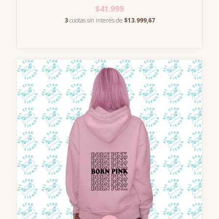
$41.999
3
cuotas sin interés de
$13.999,67