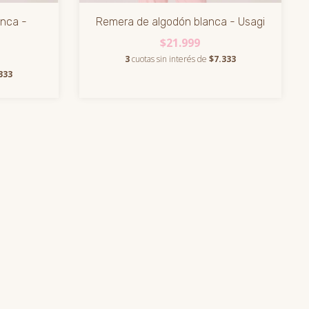
nca -
Remera de algodón blanca - Usagi
$21.999
3
cuotas sin interés de
$7.333
333