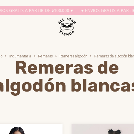
IS A PARTIR DE $100.000 ♥
♥ ENVIOS GRATIS A PARTIR DE $100
io
>
Indumentaria
>
Remeras
>
Remeras algodón
>
Remeras de algodón bla
Remeras de
algodón blanca