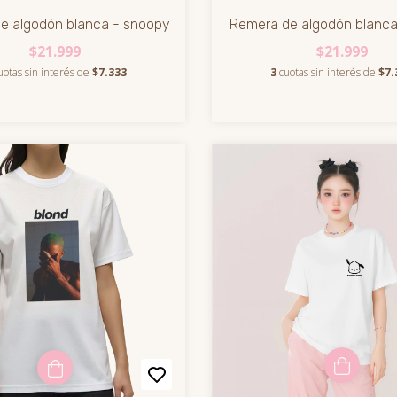
e algodón blanca - snoopy
Remera de algodón blanc
$21.999
$21.999
uotas sin interés de
$7.333
3
cuotas sin interés de
$7.