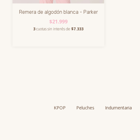
Remera de algodón blanca - Parker
$21.999
3
cuotas sin interés de
$7.333
KPOP
Peluches
Indumentaria