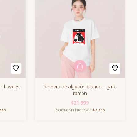
- Lovelys
Remera de algodón blanca - gato
ramen
$21.999
333
3
cuotas sin interés de
$7.333