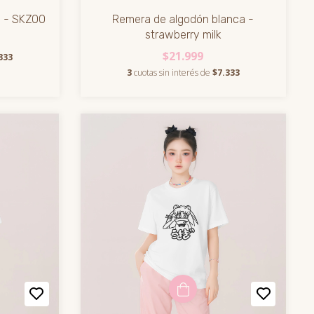
a - SKZOO
Remera de algodón blanca -
strawberry milk
$21.999
333
3
cuotas sin interés de
$7.333