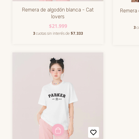
Remera de algodón blanca - Cat
Remera 
lovers
$21.999
3
c
3
cuotas sin interés de
$7.333