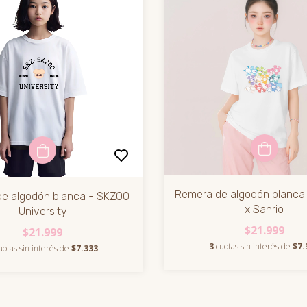
Remera de algodón blanca 
e algodón blanca - SKZOO
x Sanrio
University
$21.999
$21.999
3
cuotas sin interés de
$7.
uotas sin interés de
$7.333