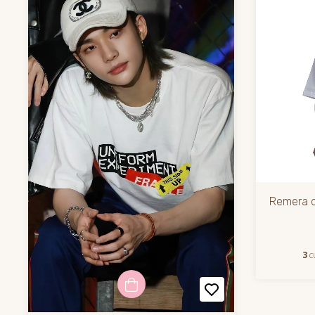
Remera d
3
c