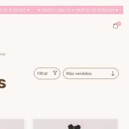
.000 ♥
♥ ENVIOS GRATIS A PARTIR DE $100.000 ♥
♥ ENVIOS G
0
ncas
Filtrar
s