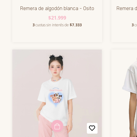
Remera de algodón blanca - Osito
Remera d
$21.999
3
cuotas sin interés de
$7.333
3
c