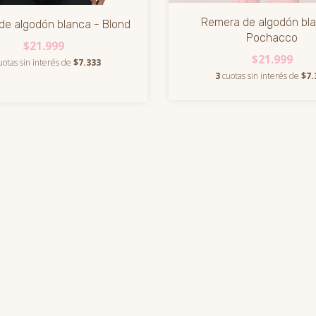
Remera de algodón bla
de algodón blanca - Blond
Pochacco
$21.999
$21.999
uotas sin interés de
$7.333
3
cuotas sin interés de
$7.