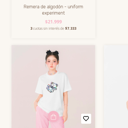
Remera de algodón - uniform
experiment
$21.999
3
cuotas sin interés de
$7.333