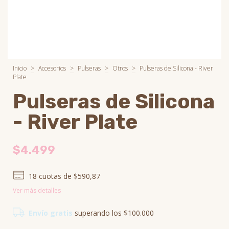
Inicio
>
Accesorios
>
Pulseras
>
Otros
>
Pulseras de Silicona - River
Plate
Pulseras de Silicona
- River Plate
$4.499
18
cuotas de
$590,87
Ver más detalles
Envío gratis
superando los
$100.000