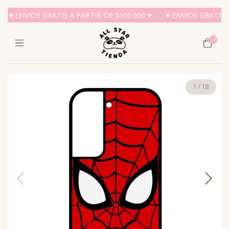
♥ ENVIOS GRATIS A PARTIR DE $100.000 ♥
♥ ENVIOS GRATIS A P
0
1
/
18