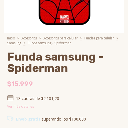
Inicio
>
Accesorios
>
Accesorios para celular
>
Fundas para celular
>
Samsung
>
Funda samsung - Spiderman
Funda samsung -
Spiderman
$15.999
18
cuotas de
$2.101,20
Ver más detalles
Envío gratis
superando los
$100.000