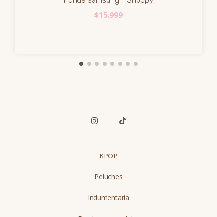
Funda samsung - Snoopy
$15.999
KPOP
Peluches
Indumentaria