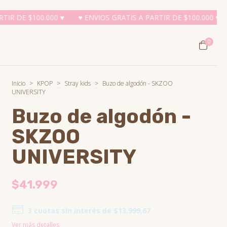
♥ ENVIOS GRATIS A PARTIR DE $100.000 ♥
♥ ENVIOS GRATIS A P
0
Inicio
>
KPOP
>
Stray kids
>
Buzo de algodón - SKZOO
UNIVERSITY
Buzo de algodón -
SKZOO
UNIVERSITY
$41.999
3
cuotas sin interés de
$13.999,67
Ver más detalles