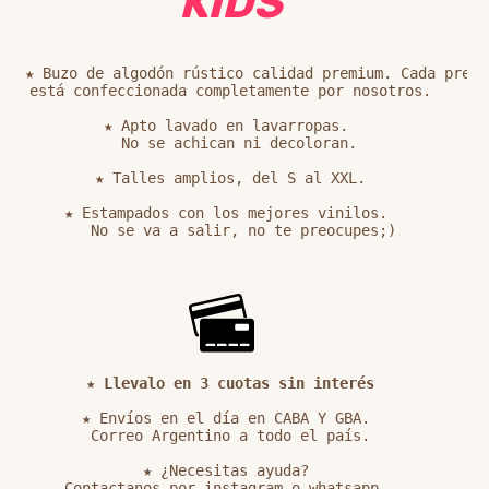
KIDS
★ Buzo de algodón rústico calidad premium. Cada prenda
está confeccionada completamente por nosotros.

★ Apto lavado en lavarropas. 

  No se achican ni decoloran.

★ Talles amplios, del S al XXL.

★ Estampados con los mejores vinilos. 

 ★ 
Llevalo en 3 cuotas sin interés
★ Envíos en el día en CABA Y GBA. 

Correo Argentino a todo el país.

★ ¿Necesitas ayuda? 

Contactanos por instagram o whatsapp. 
